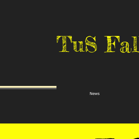
TuS Fal
News