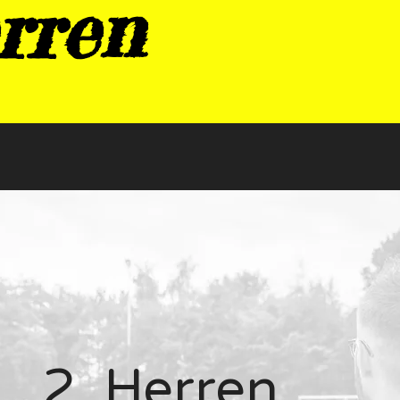
rren
2. Herren