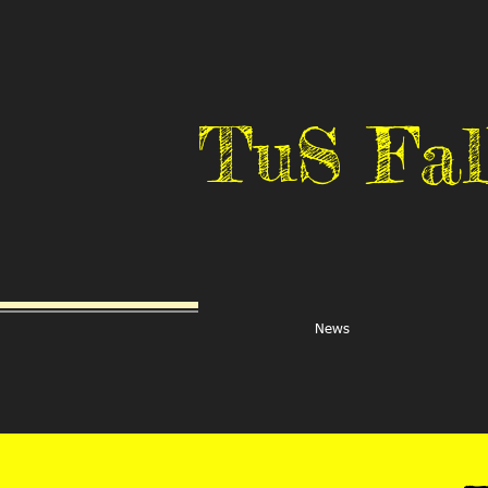
TuS Fal
News